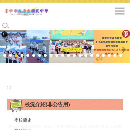
跳
到
主
要
內
容
區
:::
校況介紹(非公告用)
學校簡史