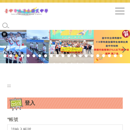
跳
到
主
要
內
容
區
:::
登入
*
帳號