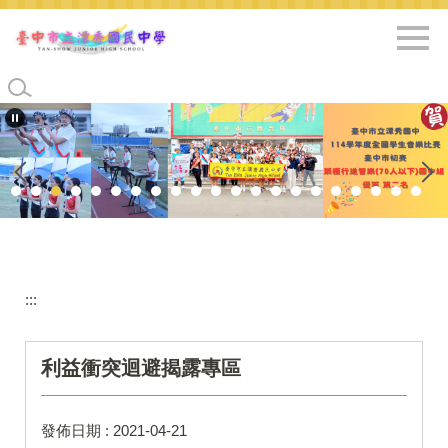
跳
到
主
要
內
容
區
:::
利益衝突迴避揭露專區
發佈日期 :
2021-04-21