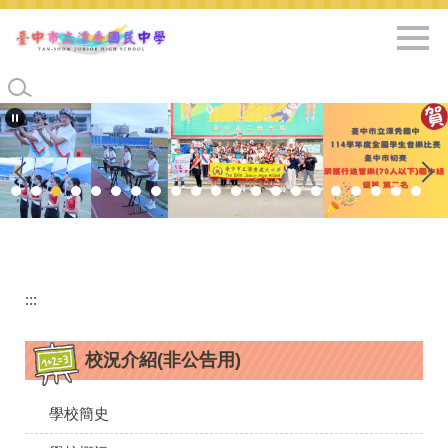
跳
到
主
要
內
容
區
:::
校況介紹(非公告用)
學校簡史