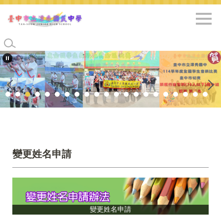
跳
到
主
要
內
容
區
變更姓名申請
變更姓名申請