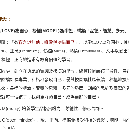
理念：
愛
(LOVE)
為圓心
、
榜樣
(MODEL)
為半徑
，
構築
「
品德、智慧
、
多元
、
貝
爾：
「
教
」。
以愛
(LOVE)
為圓心
，
其
育之道無他，唯愛與榜樣而已
arn)
、
正念
(Optimism)
、
價值
(Value)
、
熱情
(Enthusiasm)
。
凡事以愛出
，
積極
、
正向地追求有教育價值的學習
。
來圓夢，建立在
典
範的實踐及榜樣的學習
，
優質校園讓孩子適性
、
自
校園讓師長專業
、
和諧地發展自己，優質校園讓社區永續
、
積極地擴
未來，品德的根本、智慧的累積
、
多元的發展
、
創新的思維及國際的
成就每一個孩子
，
找到更好的自己、成為更好的自
己。
M(mority)-
培養學生品格實踐力
、
尊德性
、
修己善群。
O(open_minded)-
開放
、
正向
、
準備並接受科技的改變
，
增能
、
強
善環境
。