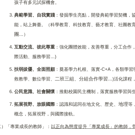
孩子有多元試探機會。
典範學習、自我實踐
：發掘學生亮點，開發典範學習契機，
能，站上舞臺。（科學教育、科技教育、藝才教育、社團教
團
）
…
互動交流、彼此尊重
：強化團體效能，友善尊重，分工合作
際活動、服務學習
…)
扶弱拔
優
、全面照顧
：奠基學力札根、落實
-C+A
，各類學習
二班三組、分組合作學習
救教學、數位學習、
…)
活化課程
公民意識、社會關懷
：推動校園民主機制，落實服務學習與
、地理
拓展視野、放眼國際
：認識和認同在地文化、歷史
等
概念，拓展視野，與國際接軌。
）「專業成長的教師」：
以正向為態度提升「專業成長」的教師，