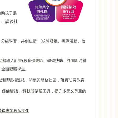
協助孩子展
、課後社
育
，分組學習，共創佳績。
(
校隊發展、班際活動、校
弱勢導入計畫
(
教育優先區、學習扶助、課間即時補
，全面觀照學生。
落實
生活情境相連結，關懷與服務社區，
防災教育。
雙語、科技
，儲備
等溝通工具，提升多元文尊重的
營造專業教師文化