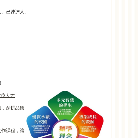
人
、
己達達人
。
。
!
方位人才
園，深耕品德
實作課程，讓