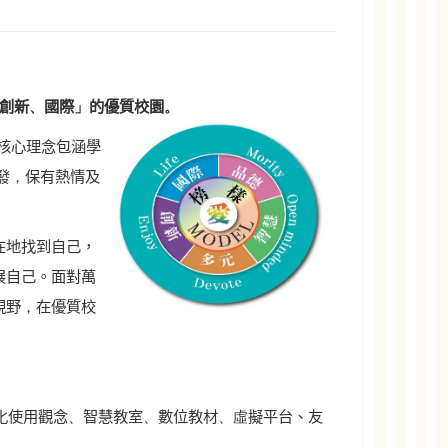
創新
、
國際
」
的優質校園
。
核心理念包涵學
發
，
保有熱情
及
在地找到自己，
展自己。面對萬
視野
，
在優質校
化使用觀念
、
智慧教室
、
數位教材
、虛
擬平台、友