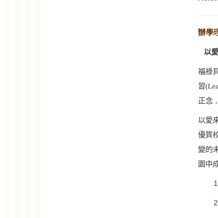
辦學
以
福祿
習
(Le
正念
以愛
優質
變的
園中