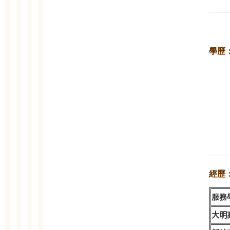
學歷
經歷
服務
大明