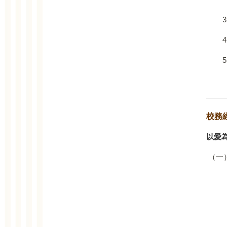
校務
以愛
（一