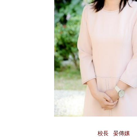
校長 晏傳嫘