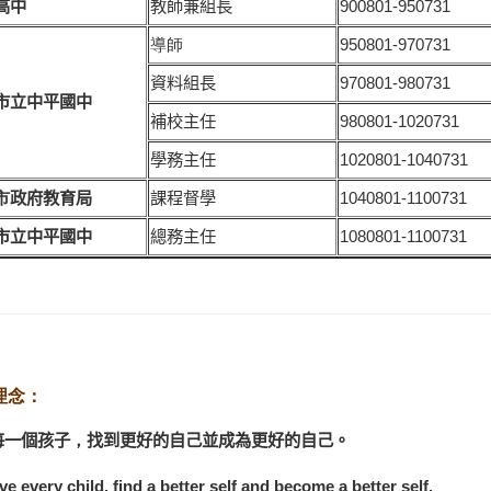
高中
教師兼組長
900801-950731
導師
950801-970731
資料組長
970801-980731
市立中平國中
補校主任
980801-1020731
學務主任
1020801-1040731
市
政府教育局
課程督學
1040801-1100731
市立中平國中
總務主任
1080801-1100731
理念：
每一個孩子
，
找到更好的自己並成為更好的自己。
e every child, find a better self and become a better self.