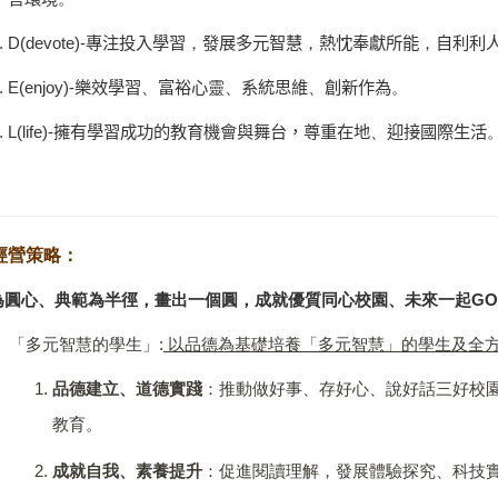
D
(devote)-
專注投入學習
，
發展多元智慧
，
熱忱奉獻所能
，
自利利
E(enjoy)-
樂效學習
、
富裕心
靈、
系統思維
、
創新作為
。
L(life)-
擁有學習成功的教育機會與舞台，尊重在地
、
迎接國際生活
經營策略：
為圓心、典範為半徑，畫出一個圓，成就優質同心校園、未來一起
GO
）「多元智慧的學生」
:
以品德為基礎培養「多元智慧」的學生及全
品德建立、道德實踐
：推動做好事、存好心、說好話三好校
教育。
成就自我、素養提升
：促進閱讀理解，發展體驗探究、科技