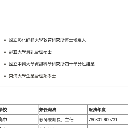
：
國立
彰化
師範大學
教育研究所
博士候選人
靜宜大學資訊管理碩士
國立中興大學資訊科學研究所四十學分班結業
東海大學企業管理系
學士
：
學校
兼任職務
服務年度
高中
教師兼
組長
、
主任
780801-900731