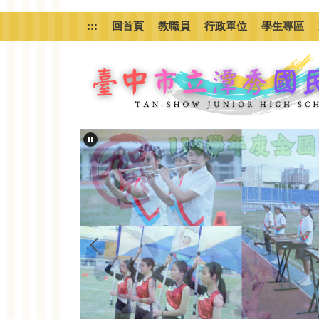
跳
到
:::
回首頁
教職員
行政單位
學生專區
主
要
內
容
區