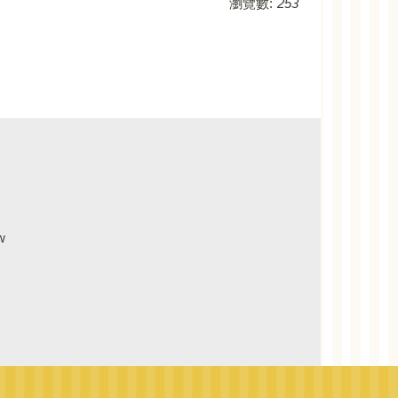
瀏覽數:
253
w