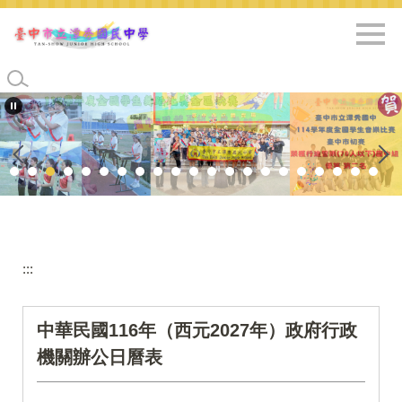
跳
到
主
要
內
容
區
:::
中華民國116年（西元2027年）政府行政
機關辦公日曆表