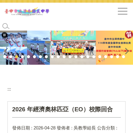
跳
到
主
要
內
容
區
:::
2026 年經濟奧林匹亞（EO）校際回合
發佈日期 :
2026-04-28
發佈者 :
吳教學組長
公告分類 :