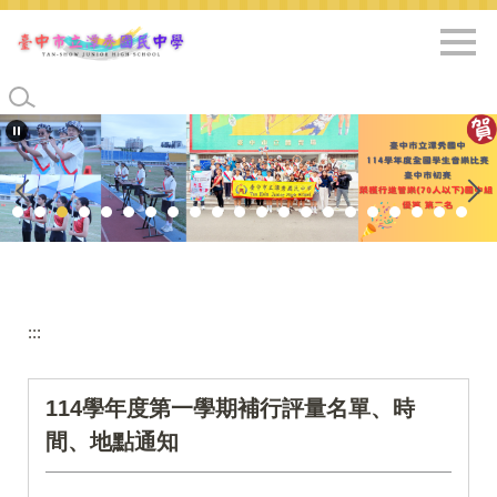
跳
到
主
要
內
容
區
:::
114學年度第一學期補行評量名單、時
間、地點通知