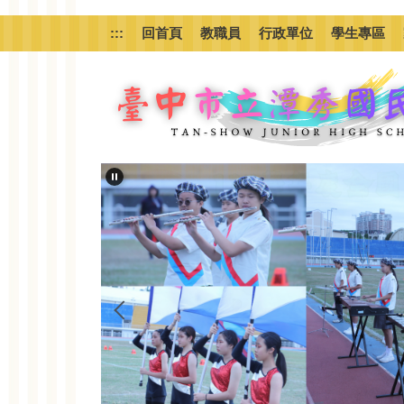
跳
到
:::
回首頁
教職員
行政單位
學生專區
主
要
內
容
區