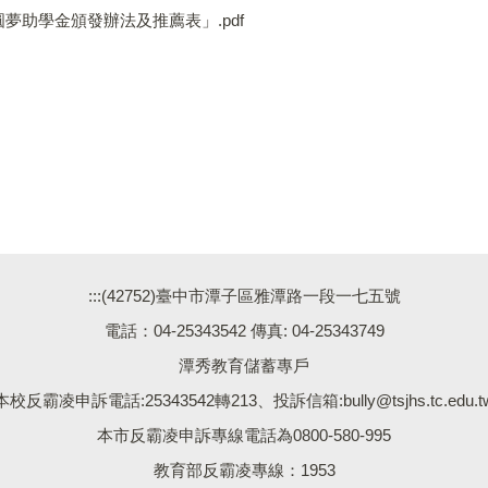
助學金頒發辦法及推薦表」.pdf
:::
(42752)臺中市潭子區雅潭路一段一七五號
電話：04-25343542 傳真: 04-25343749
潭秀教育儲蓄專戶
本校反霸凌申訴電話:25343542轉213、投訴信箱:bully@tsjhs.tc.edu.t
本市反霸凌申訴專線電話為0800-580-995
教育部反霸凌專線：1953