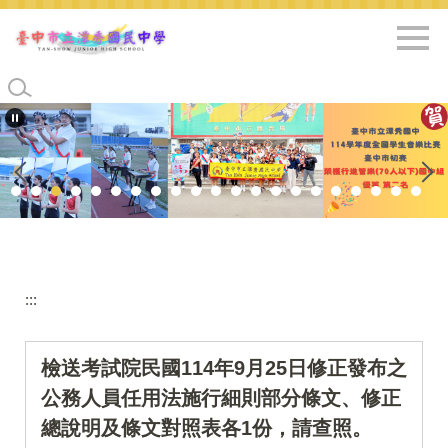
跳
到
主
要
內
容
區
:::
檢送考試院民國114年9月25日修正發布之
公務人員任用法施行細則部分條文、修正
總說明及條文對照表各1份，請查照。