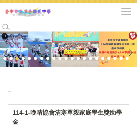
跳
到
主
要
內
容
區
:::
114-1-晚晴協會清寒單親家庭學生獎助學
金