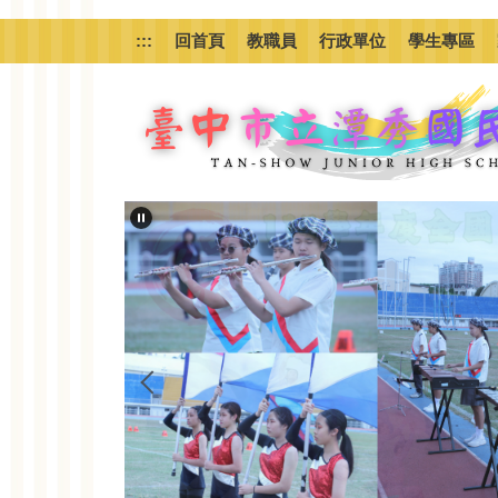
跳
到
:::
回首頁
教職員
行政單位
學生專區
主
要
內
容
區