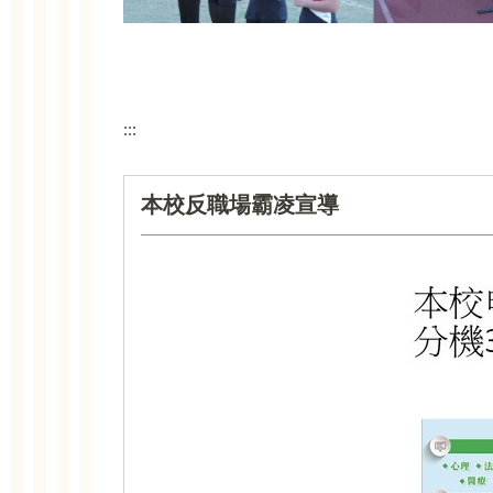
:::
本校反職場霸凌宣導