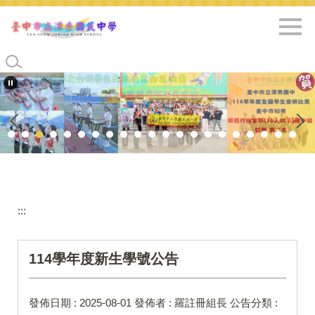
跳
到
主
要
內
容
區
:::
114學年度新生學號公告
發佈日期 :
2025-08-01
發佈者 :
羅註冊組長
公告分類 :