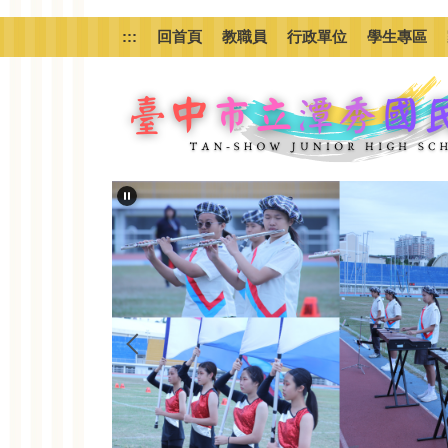
跳
到
:::
回首頁
教職員
行政單位
學生專區
主
要
內
容
區