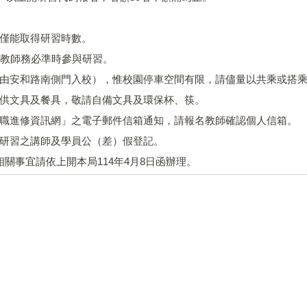
師僅能取得研習時數。
習教師務必準時參與研習。
請由安和路南側門入校），惟校園停車空間有限，請儘量以共乘或搭
提供文具及餐具，敬請自備文具及環保杯、筷。
在職進修資訊網」之電子郵件信箱通知，請報名教師確認個人信箱。
與研習之講師及學員公（差）假登記。
關事宜請依上開本局114年4月8日函辦理。