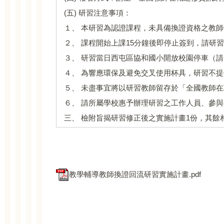
(五) 研習注意事項：
１、 本研習為認證課程，未具備換證資格之教
２、 課程開始上課15分鐘後即停止簽到，請研
３、 研習當日西屯區協和國小開放校園停車（
４、 為響應環保及避免交叉使用杯具，研習不
５、 未盡事宜將以研習教師留存於「全國教師
６、 請所屬學校惠予辦理研習之工作人員、參
三、 檢附旨揭研習修正後之實施計畫1份，其餘相
教學輔導教師換證回流研習實施計畫.pdf