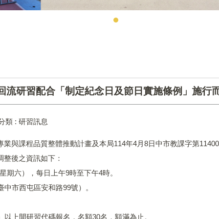
證回流研習配合「制定紀念日及節日實施條例」施行
分類 :
研習訊息
業與課程品質整體推動計畫及本局114年4月8日中市教課字第11400
習調整後之資訊如下：
（均為星期六），每日上午9時至下午4時。
臺中市西屯區安和路99號）。
網」以上開研習代碼報名，名額30名，額滿為止。