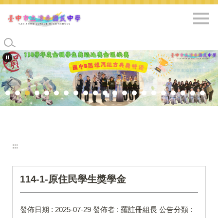
跳
到
主
要
內
容
區
:::
114-1-原住民學生獎學金
發佈日期 :
2025-07-29
發佈者 :
羅註冊組長
公告分類 :