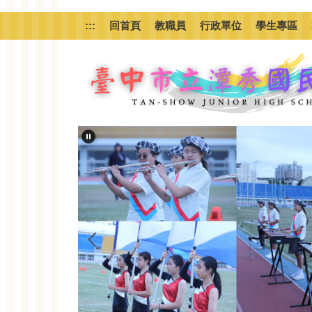
跳
到
:::
回首頁
教職員
行政單位
學生專區
主
要
內
容
區