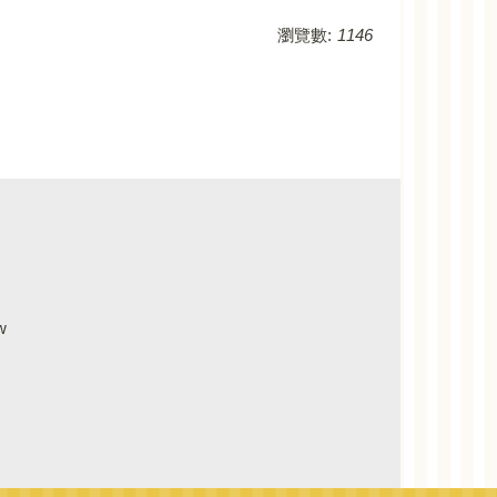
瀏覽數:
1146
w