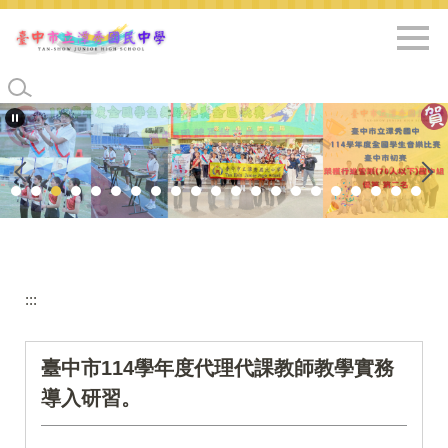
跳
到
主
要
內
容
區
:::
臺中市114學年度代理代課教師教學實務
導入研習。