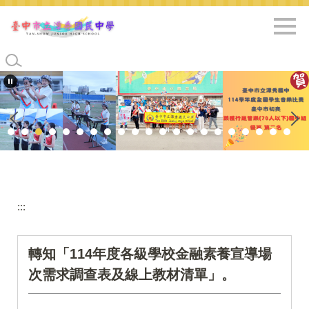
跳
到
主
要
內
容
區
:::
轉知「114年度各級學校金融素養宣導場
次需求調查表及線上教材清單」。