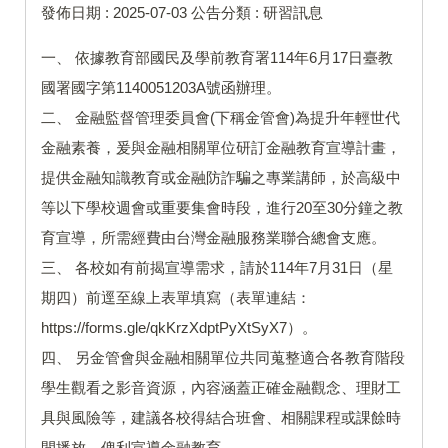
發佈日期 :
2025-07-03
公告分類 :
研習訊息
一、 依據教育部國民及學前教育署114年6月17日臺教
國署國字第1140051203A號函辦理。
二、 金融監督管理委員會(下稱金管會)為提升年輕世代
金融素養，爰與金融相關單位研訂金融教育宣導計畫，
提供金融知識教育或金融防詐騙之專業講師，於高級中
等以下學校週會或重要集會時段，進行20至30分鐘之教
育宣導，所需經費由台灣金融服務業聯合總會支應。
三、 各校如有前揭宣導需求，請於114年7月31日（星
期四）前逕至線上表單填寫（表單連結：
https://forms.gle/qkKrzXdptPyXtSyX7）。
四、 另金管會與金融相關單位共同蒐整適合各教育階段
學生觀看之影音資源，內容涵蓋正確金融觀念、理財工
具與風險等，建議各校得結合班會、相關課程或課餘時
間播放，俾利宣導金融教育。