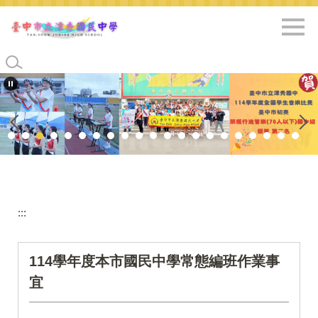
跳
到
主
要
內
容
區
:::
114學年度本市國民中學常態編班作業事
宜