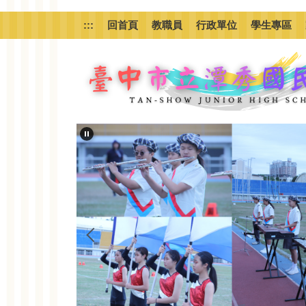
跳
到
:::
回首頁
教職員
行政單位
學生專區
主
要
內
容
區