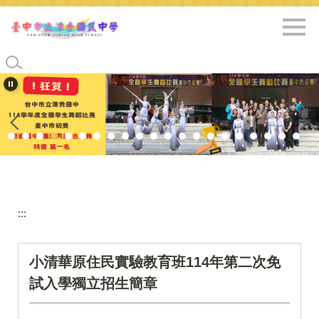
跳
到
主
要
內
容
區
:::
小清華原住民實驗教育班114年第二次免
試入學獨立招生簡章