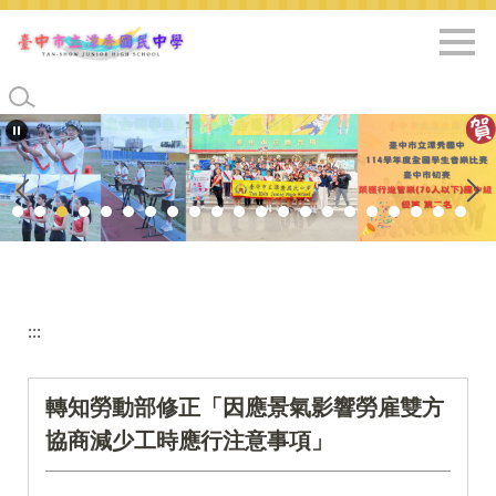
跳
到
主
要
內
容
區
:::
轉知勞動部修正「因應景氣影響勞雇雙方
協商減少工時應行注意事項」