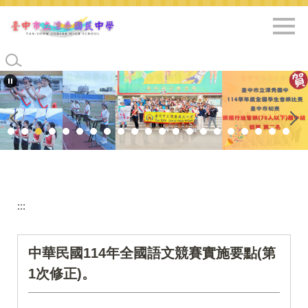
跳
到
主
要
內
容
區
:::
中華民國114年全國語文競賽實施要點(第
1次修正)。