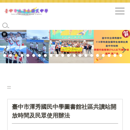
跳
到
主
要
內
容
區
:::
臺中市潭秀國民中學圖書館社區共讀站開
放時間及民眾使用辦法