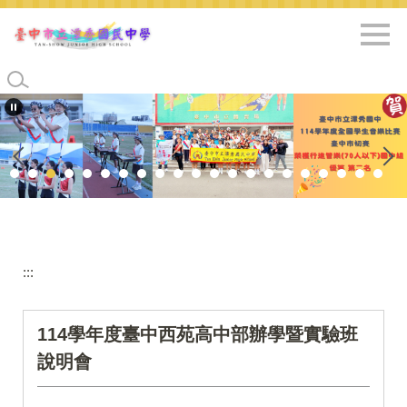
跳
到
主
要
內
容
區
:::
114學年度臺中西苑高中部辦學暨實驗班
說明會