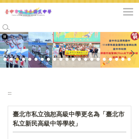
跳
到
主
要
內
容
區
:::
臺北市私立強恕高級中學更名為「臺北市
私立新民高級中等學校」