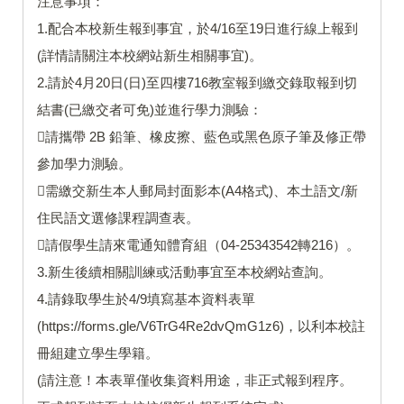
注意事項：
1.配合本校新生報到事宜，於4/16至19日進行線上報到
(詳情請關注本校網站新生相關事宜)。
2.請於4月20日(日)至四樓716教室報到繳交錄取報到切
結書(已繳交者可免)並進行學力測驗：
請攜帶 2B 鉛筆、橡皮擦、藍色或黑色原子筆及修正帶
參加學力測驗。
需繳交新生本人郵局封面影本(A4格式)、本土語文/新
住民語文選修課程調查表。
請假學生請來電通知體育組（04-25343542轉216）。
3.新生後續相關訓練或活動事宜至本校網站查詢。
4.請錄取學生於4/9填寫基本資料表單
(https://forms.gle/V6TrG4Re2dvQmG1z6)，以利本校註
冊組建立學生學籍。
(請注意！本表單僅收集資料用途，非正式報到程序。