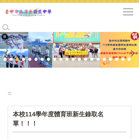
跳
到
主
要
內
容
區
:::
本校114學年度體育班新生錄取名
單！！！