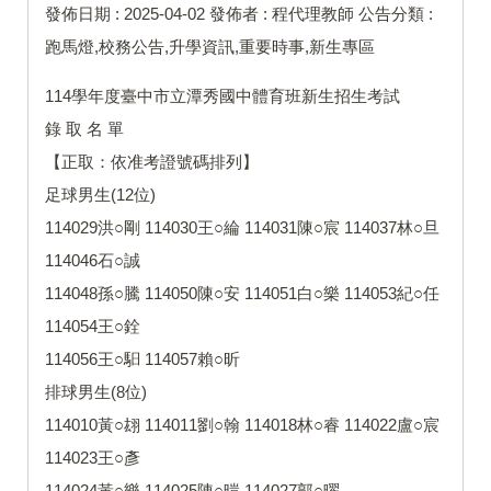
發佈日期 :
2025-04-02
發佈者 :
程代理教師
公告分類 :
跑馬燈,校務公告,升學資訊,重要時事,新生專區
114學年度臺中市立潭秀國中體育班新生招生考試
錄 取 名 單
【正取：依准考證號碼排列】
足球男生(12位)
114029洪○剛 114030王○綸 114031陳○宸 114037林○旦
114046石○誠
114048孫○騰 114050陳○安 114051白○樂 114053紀○任
114054王○銓
114056王○馹 114057賴○昕
排球男生(8位)
114010黃○翃 114011劉○翰 114018林○睿 114022盧○宸
114023王○彥
114024黃○樂 114025陳○暟 114027郭○曜