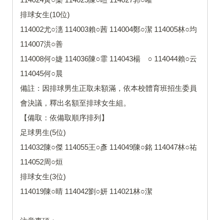
排球女生(10位)
114002尤○潓 114003賴○茜 114004鄭○潔 114005林○均
114007洪○善
114008何○婕 114036陳○霏 114043楊 ○ 114044賴○云
114045何○晨
備註：因排球男生正取未額滿，依本校體育班招生委員
會決議，釋出名額至排球女生組。
【備取：依備取順序排列】
足球男生(5位)
114032陳○傑 114055王○彥 114049陳○銘 114047林○祐
114052周○烜
排球女生(3位)
114019陳○晴 114042劉○妍 114021林○潔