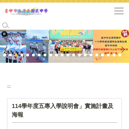
跳
到
主
要
內
容
區
:::
114學年度五專入學說明會」實施計畫及
海報