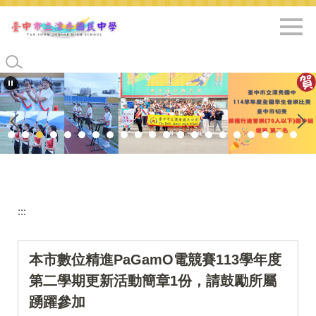
跳
到
主
要
內
容
區
:::
本市數位精進PaGamO電競賽113學年度
第二學期更新活動簡章1份，請鼓勵所屬
踴躍參加