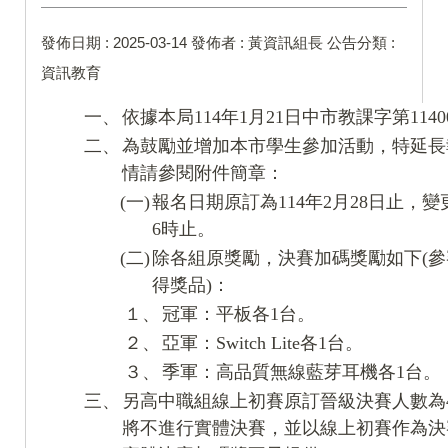
發佈日期 :
2025-03-14
發佈者 :
黃資訊組長
公告分類 :
資訊教育
一、
依據本局114年1月21日中市教課字第11400
二、
為鼓勵並增加本市學生參加活動，特延長
情請參閱附件簡章：
(一)
報名日期原訂為114年2月28日止，變更
6時止。
(二)
除各組原獎勵，決賽加碼獎勵如下(參
得獎品)：
１、
冠軍：平板各1台。
２、
亞軍：Switch Lite各1台。
３、
季軍：高品質無線藍芽耳機各1台。
三、
另高中職組線上初賽原訂晉級決賽人數為4
將不進行實體決賽，並以線上初賽作為決