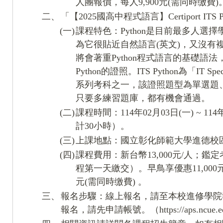
人團報價，每人9,900元(需同時缴費)
二、
「【2025國高中程式語言】Certiport ITS
(一)
課程特色：Python是目前最多人選
為它很貼近自然語言(英文)，又沒有
將會著重Python程式語言的基礎語法，並協
Python的證照。ITS Python為「IT 
系列考科之一，該證照題型為單選題
只要多練習題庫，都有機會通過。
(二)
課程時間：114年02月03日(一) ~ 114年0
計30小時）。
(三)
上課地點：國立彰化師範大學進德校區
(四)
課程費用：新台幣13,000元/人；鑑定
程第一天繳交）。早鳥享優惠11,000元
元(需同時缴費) 。
三、
報名步驟：線上報名，請至本校進修學院
報名，請先申請帳號。（https://aps.ncue.edu.