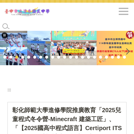
跳
到
主
要
內
容
區
:::
彰化師範大學進修學院推廣教育「2025兒
童程式冬令營-Minecraft 建築工匠」、
「【2025國高中程式語言】Certiport ITS