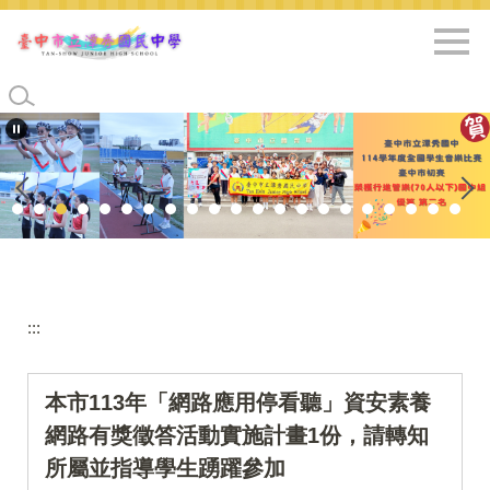
跳
到
主
要
內
容
區
:::
本市113年「網路應用停看聽」資安素養
網路有獎徵答活動實施計畫1份，請轉知
所屬並指導學生踴躍參加