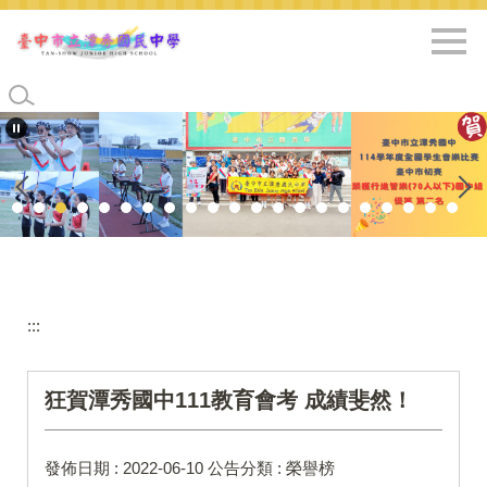
跳
到
主
要
內
容
區
:::
狂賀潭秀國中111教育會考 成績斐然！
發佈日期 :
2022-06-10
公告分類 :
榮譽榜