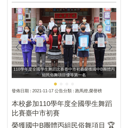
1
體丙
110學年度全國學生舞蹈比賽臺中市初賽榮獲國中B團體丙
組民俗舞項目優等第一名
發佈日期 :
2021-11-17
公告分類 :
跑馬燈,榮譽榜
本校參加110學年度全國學生舞蹈
比賽臺中市初賽
榮獲國中B團體丙組民俗舞項目 🏆