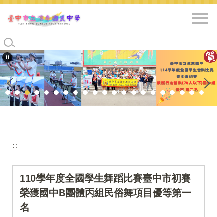
跳
到
主
要
內
容
區
:::
110學年度全國學生舞蹈比賽臺中市初賽
榮獲國中B團體丙組民俗舞項目優等第一
名